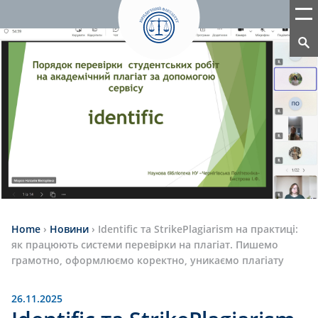
Home
›
Новини
›
Identific та StrikePlagiarism на практиці:
як працюють системи перевірки на плагіат. Пишемо
грамотно, оформлюємо коректно, уникаємо плагіату
26.11.2025