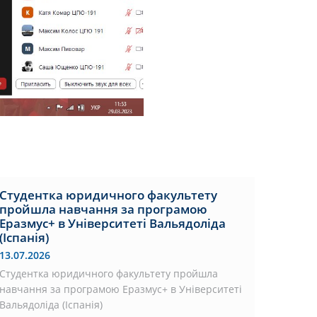
Студентка юридичного факультету
пройшла навчання за програмою
Еразмус+ в Університеті Вальядоліда
(Іспанія)
13.07.2026
Студентка юридичного факультету пройшла
навчання за програмою Еразмус+ в Університеті
Вальядоліда (Іспанія)