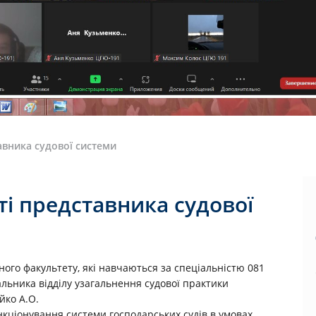
тавника судової системи
ті представника судової
ного факультету, які навчаються за спеціальністю 081
альника відділу узагальнення судової практики
йко А.О.
ціонування системи господарських судів в умовах