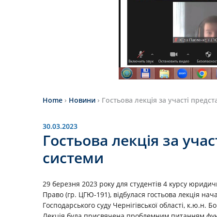
Home
›
Новини
›
Гостьова лекція за участі предс
30.03.2023
Гостьова лекція за учас
системи
29 березня 2023 року для студентів 4 курсу юридич
Право (гр. ЦГЮ-191), відбулася гостьова лекція нач
Господарського суду Чернігівської області, к.ю.н. Бо
Лекція була присвячена проблемним питанням функ