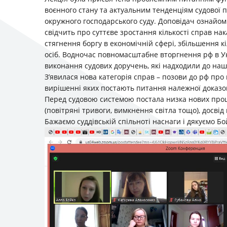
воєнного стану та актуальним тенденціям судової 
окружного господарського суду. Доповідач ознайоми
свідчить про суттєве зростання кількості справ на
стягнення боргу в економічній сфері, збільшення кі
осіб. Водночас повномасштабне вторгнення рф в 
виконання судових доручень, які надходили до нашо
З’явилася нова категорія справ – позови до рф про
вирішенні яких постають питання належної доказо
Перед судовою системою постала низка нових про
(повітряні тривоги, вимкнення світла тощо), досві
Бажаємо суддівській спільноті наснаги і дякуємо Бой