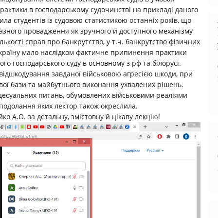
практики в господарському судочинстві на прикладі даного
ла студентів із судовою статистикою останніх років, що
казного провадження як зручного й доступного механізму
лькості справ про банкрутство, у т.ч. банкрутство фізичних
Україну мало наслідком фактичне припинення практики
го господарського суду в основному з рф та білорусі.
 відшкодування завданої військовою агресією шкоди, при
вої бази та майбутнього виконання ухвалених рішень.
цесуальних питань, обумовлених військовими реаліями
д подолання яких лектор також окреслила.
ко А.О. за детальну, змістовну й цікаву лекцію!