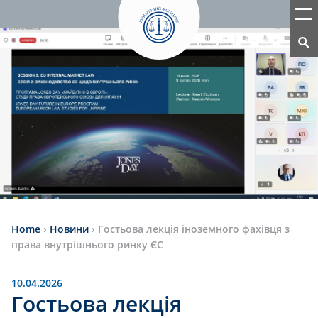
Home
›
Новини
›
Гостьова лекція іноземного фахівця з
права внутрішнього ринку ЄС
10.04.2026
Гостьова лекція