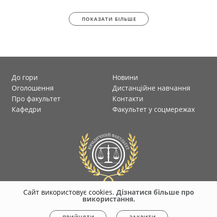
ПОКАЗАТИ БІЛЬШЕ
До гори
Новини
Оголошення
Дистанційне навчання
Про факультет
Контакти
Кафедри
Факультет у соцмережах
Сайт використовує cookies.
Дізнатися більше про
використання.
© 2026
faculty-law-polytec.stu.cn.ua
Всі права захищені. Несанкціоноване