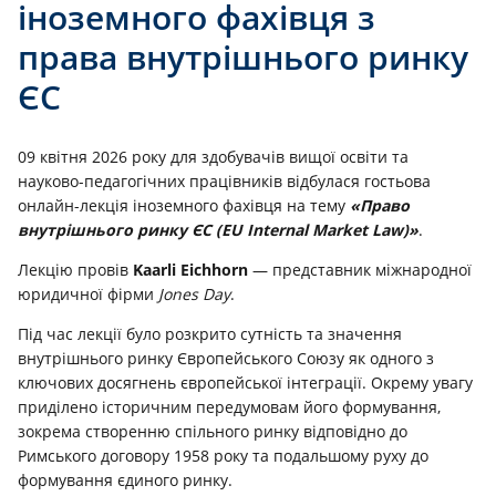
іноземного фахівця з
права внутрішнього ринку
ЄС
09 квітня 2026 року для здобувачів вищої освіти та
науково-педагогічних працівників відбулася гостьова
онлайн-лекція іноземного фахівця на тему
«Право
внутрішнього ринку ЄС (EU Internal Market Law)»
.
Лекцію провів
Kaarli Eichhorn
— представник міжнародної
юридичної фірми
Jones Day
.
Під час лекції було розкрито сутність та значення
внутрішнього ринку Європейського Союзу як одного з
ключових досягнень європейської інтеграції. Окрему увагу
приділено історичним передумовам його формування,
зокрема створенню спільного ринку відповідно до
Римського договору 1958 року та подальшому руху до
формування єдиного ринку.