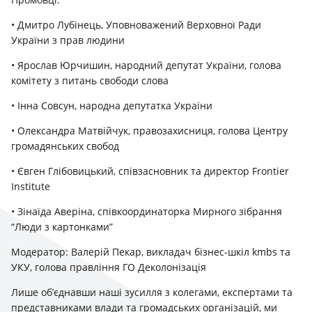
• Дмитро Лубінець, Уповноважений Верховної Ради
України з прав людини
• Ярослав Юрчишин, народний депутат України, голова
комітету з питань свободи слова
• Інна Совсун, народна депутатка України
• Олександра Матвійчук, правозахисниця, голова Центру
громадянських свобод
• Євген Глібовицький, співзасновник та директор Frontier
Institute
• Зінаїда Аверіна, співкоординаторка Мирного зібрання
“Люди з картонками”
Модератор: Валерій Пекар, викладач бізнес-шкіл kmbs та
УКУ, голова правління ГО Деколонізація
Лише об’єднавши наші зусилля з колегами, експертами та
представниками влади та громадських організацій, ми