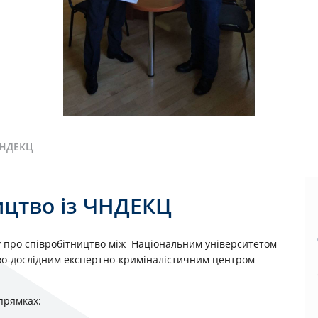
 ЧНДЕКЦ
ицтво із ЧНДЕКЦ
у про співробітництво між Національним університетом
ово-дослідним експертно-криміналістичним центром
прямках: