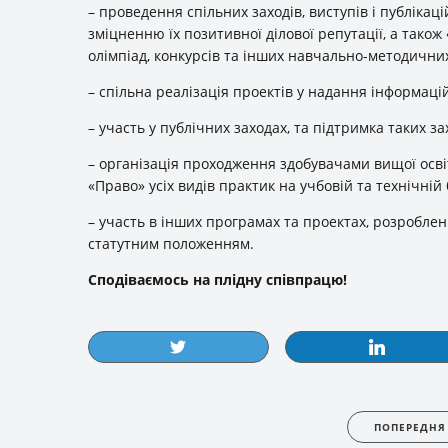
– проведення спільних заходів, виступів і публіка
зміцненню їх позитивної ділової репутації, а також 
олімпіад, конкурсів та інших навчально-методичних
– спiльна реалізація проектів у надання iнформацi
– участь у публічних заходах, та підтримка таких за
– органiзацiя проходження здобувачами вищої осві
«Право» усіх видів практик на учбовій та технiчнiй 
– участь в інших програмах та проектах, розроблени
статутним положенням.
Сподіваємось на плідну співпрацю!
ПОПЕРЕДНЯ