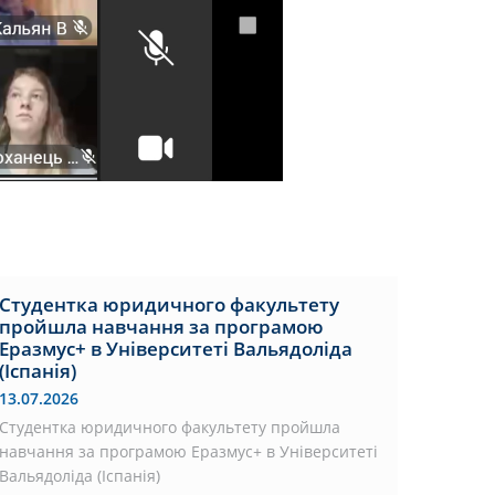
Студентка юридичного факультету
пройшла навчання за програмою
Еразмус+ в Університеті Вальядоліда
(Іспанія)
13.07.2026
Студентка юридичного факультету пройшла
навчання за програмою Еразмус+ в Університеті
Вальядоліда (Іспанія)