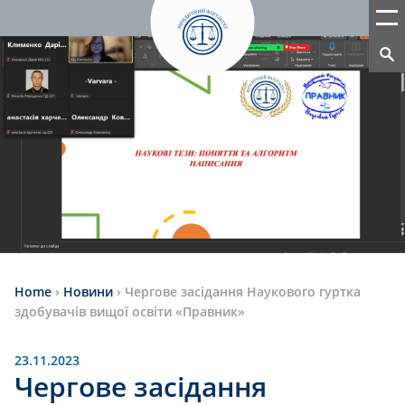
Home
›
Новини
›
Чергове засідання Наукового гуртка
здобувачів вищої освіти «Правник»
23.11.2023
Чергове засідання