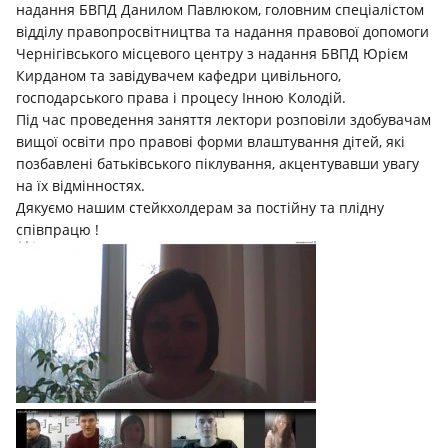
надання БВПД Данилом Павлюком, головним спецiалiстом
вiддiлу правопросвiтництва та надання правової допомоги
Чернiгiвського мiсцевого центру з надання БВПД Юрiєм
Кирданом та завідувачем кафедри цивільного,
господарського права і процесу Iнною Колодiй.
Пiд час проведення заняття лектори розповiли здобувачам
вищої освіти про правовi форми влаштування дiтей, якi
позбавленi батькiвського пiклування, акцентувавши увагу
на їх вiдмiнностях.
Дякуємо нашим стейкхолдерам за постiйну та плiдну
спiвпрацю !