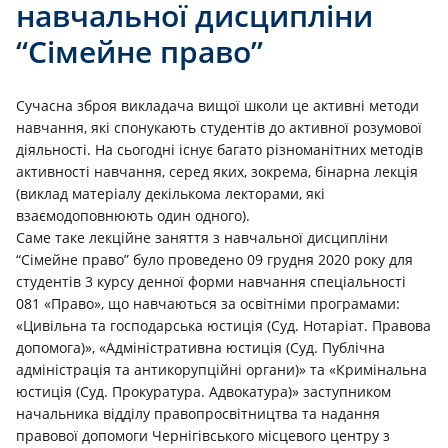
навчальної дисциплiни
“Сiмейне право”
Сучасна зброя викладача вищої школи це активнi методи
навчання, якi спонукають студентiв до активної розумової
дiяльностi. На сьогоднi icнує багато рiзноманiтних методiв
активностi навчання, серед яких, зокрема, бiнарна лекцiя
(виклад матерiалу декiлькома лекторами, якi
взаємодоповнюють один одного).
Саме таке лекцiйне заняття з навчальної дисциплiни
“Сiмейне право” було проведено 09 грудня 2020 року для
студентів 3 курсу денної форми навчання спеціальності
081 «Право», що навчаються за освітніми програмами:
«Цивільна та господарська юстиція (Суд. Нотаріат. Правова
допомога)», «Адміністративна юстиція (Суд. Публічна
адміністрація та антикорупційні органи)» та «Кримінальна
юстиція (Суд. Прокуратура. Адвокатура)» заступником
начальника вiддiлу правопросвiтництва та надання
правової допомоги Чернiгiвського мiсцевого центру з