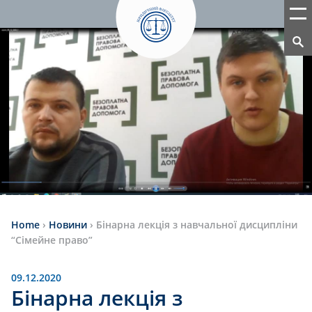
Home
›
Новини
›
Бінарна лекція з навчальної дисциплiни
“Сiмейне право”
09.12.2020
Бінарна лекція з