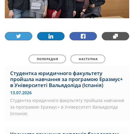
ПОПЕРЕДНЯ
НАСТУПНА
Студентка юридичного факультету
пройшла навчання за програмою Еразмус+
в Університеті Вальядоліда (Іспанія)
13.07.2026
Студентка юридичного факультету пройшла навчання
за програмою Еразмус+ в Університеті Вальядоліда
(Іспанія)