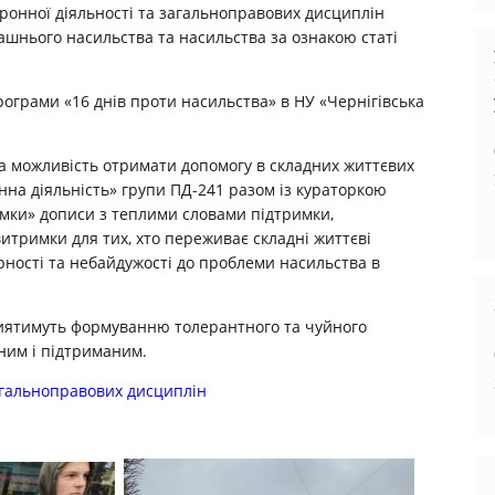
оронної діяльності та загальноправових дисциплін
ашнього насильства та насильства за ознакою статі
рограми «16 днів проти насильства» в НУ «Чернігівська
та можливість отримати допомогу в складних життєвих
нна діяльність» групи ПД-241 разом із кураторкою
мки» дописи з теплими словами підтримки,
тримки для тих, хто переживає складні життєві
ності та небайдужості до проблеми насильства в
приятимуть формуванню толерантного та чуйного
ним і підтриманим.
агальноправових дисциплін