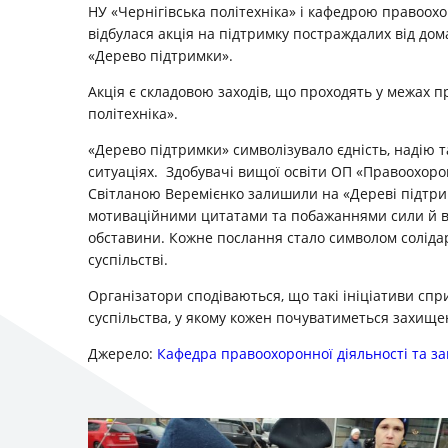
НУ «Чернігівська політехніка» і кафедрою правоох
відбулася акція на підтримку постраждалих від дом
«Дерево підтримки».
Акція є складовою заходів, що проходять у межах п
політехніка».
«Дерево підтримки» символізувало єдність, надію 
ситуаціях. Здобувачі вищої освіти ОП «Правоохоро
Світланою Веремієнко залишили на «Дереві підтри
мотиваційними цитатами та побажаннями сили й ви
обставини. Кожне послання стало символом солідар
суспільстві.
Організатори сподіваються, що такі ініціативи с
суспільства, у якому кожен почуватиметься захище
Джерело:
Кафедра правоохоронної діяльності та з