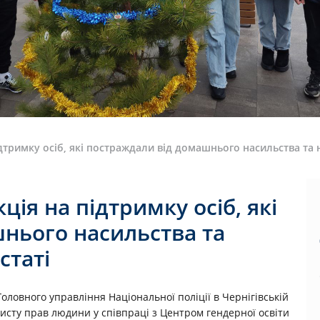
ідтримку осіб, які постраждали від домашнього насильства та 
ція на підтримку осіб, які
нього насильства та
статі
Головного управління Національної поліції в Чернігівській
ахисту прав людини у співпраці з Центром гендерної освіти