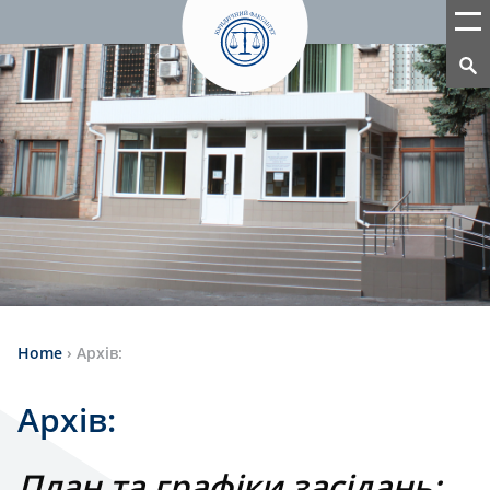
Home
›
Архів:
Архів:
План та графіки засідань: