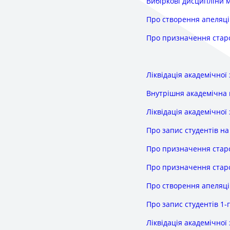
Вибіркові дисципліни м
Про створення апеляцій
Про призначення стар
Ліквідація академічної
Внутрішня академічна 
Ліквідація академічної
Про запис студентів на
Про призначення стар
Про призначення старо
Про створення апеляцій
Про запис студентів 1-г
Ліквідація академічної