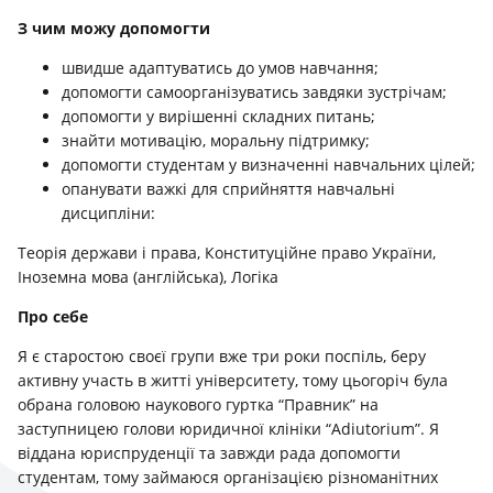
З чим можу допомогти
швидше адаптуватись до умов навчання;
допомогти самоорганізуватись завдяки зустрічам;
допомогти у вирішенні складних питань;
знайти мотивацію, моральну підтримку;
допомогти студентам у визначенні навчальних цілей;
опанувати важкі для сприйняття навчальні
дисципліни:
Теорія держави і права, Конституційне право України,
Іноземна мова (англійська), Логіка
Про себе
Я є старостою своєї групи вже три роки поспіль, беру
активну участь в житті університету, тому цьогоріч була
обрана головою наукового гуртка “Правник” на
заступницею голови юридичної клініки “Adiutorium”. Я
віддана юриспруденції та завжди рада допомогти
студентам, тому займаюся організацією різноманітних