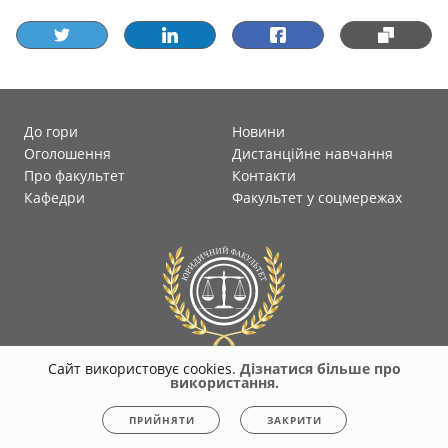
До гори
Новини
Оголошення
Дистанційне навчання
Про факультет
Контакти
Кафедри
Факультет у соцмережах
Сайт використовує cookies.
Дізнатися більше про
використання.
© 2026
faculty-law-polytec.stu.cn.ua
Всі права захищені. Несанкціоноване
ПРИЙНЯТИ
ЗАКРИТИ
копіювання заборонено.
Політика конфіденційності
|
Cookies