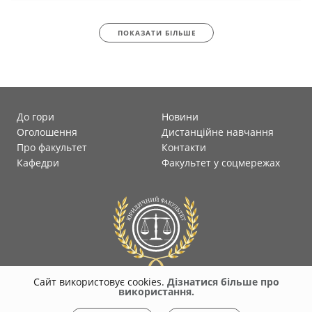
ПОКАЗАТИ БІЛЬШЕ
До гори
Новини
Оголошення
Дистанційне навчання
Про факультет
Контакти
Кафедри
Факультет у соцмережах
Сайт використовує cookies.
Дізнатися більше про
використання.
© 2026
faculty-law-polytec.stu.cn.ua
Всі права захищені. Несанкціоноване