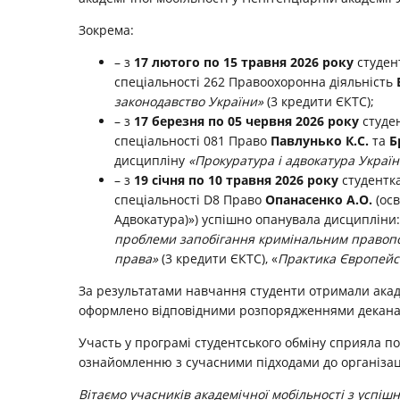
Зокрема:
– з
17 лютого по 15 травня 2026 року
студент
спеціальності 262 Правоохоронна діяльність
законодавство України»
(3 кредити ЄКТС);
– з
17 березня по 05 червня 2026 року
студен
спеціальності 081 Право
Павлунько К.С.
та
Б
дисципліну
«Прокуратура і адвокатура Украї
– з
19 січня по 10 травня 2026 року
студентка
спеціальності D8 Право
Опанасенко А.О.
(осв
Адвокатура)») успішно опанувала дисципліни
проблеми запобігання кримінальним право
права»
(3 кредити ЄКТС), «
Практика Європейс
За результатами навчання студенти отримали акаде
оформлено відповідними розпорядженнями декана
Участь у програмі студентського обміну сприяла п
ознайомленню з сучасними підходами до організаці
Вітаємо учасників академічної мобільності з усп