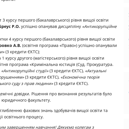
 3 курсу першого (бакалаврського) рівня вищої освіти
Бреус Р.О.
успішно опанував дисципліну
«Антикорупційне
тки 4 курсу першого (бакалаврського) рівня вищої освіти
ровко А.В.
(освітня програма «Право») успішно опанували
ни»
(3 кредити ЄКТС);
 1 курсу другого (магістерського) рівня вищої освіти
ітня програма «Кримінальна юстиція (Суд. Прокуратура.
:
«Антикорупційні студії»
(3 кредити ЄКТС),
«Актуальні
порушенням»
(3 кредити ЄКТС),
«Економічна теорія
ького суду з прав людини»
(3 кредити ЄКТС).
мічні довідки. Рішення про визнання результатів було
 юридичного факультету.
оглибленню фахових знань здобувачів вищої освіти та
ї освітнього процесу.
ішним завершенням навчання!
Дякуємо колегам з