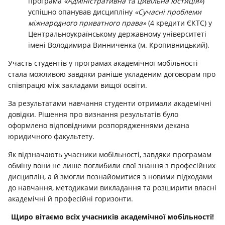
програма
«Адміністративна та цивільна юстиція»
)
успішно опанував дисципліну
«Сучасні проблеми
міжнародного приватного права»
(4 кредити ЄКТС) у
Центральноукраїнському державному університеті
імені Володимира Винниченка (м. Кропивницький).
Участь студентів у програмах академічної мобільності
стала можливою завдяки раніше укладеним договорам про
співпрацю між закладами вищої освіти.
За результатами навчання студенти отримали академічні
довідки. Рішення про визнання результатів було
оформлено відповідними розпорядженнями декана
юридичного факультету.
Як відзначають учасники мобільності, завдяки програмам
обміну вони не лише поглибили свої знання з професійних
дисциплін, а й змогли познайомитися з новими підходами
до навчання, методиками викладання та розширити власні
академічні й професійні горизонти.
Щиро вітаємо всіх учасників академічної мобільності!