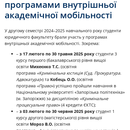
програмами внутрішньої
академічної мобільності
У другому семестрі 2024–2025 навчального року студенти
юридичного факультету брали участь у програмах
внутрішньої академічної мобільності. Зокрема:
–
з 17 лютого по 30 травня 2025 року
студенти 3
курсу першого (бакалаврського) рівня вищої
освіти
Михеєнко Т.С.
(освітня
програма
«Кримінальна юстиція (Суд. Прокуратура.
Адвокатура)»
) та
Кобець О.О.
(освітня
програма
«Право»
) успішно пройшли навчання в
Національному університеті «Запорізька політехніка»
(м. Запоріжжя) за дисципліною
«Кримінальне
процесуальне право»
(4 кредити ЄКТС);
–
з 03 лютого по 30 червня 2025 року
студент 1
курсу другого (магістерського) рівня вищої
освіти
Мороз В.О.
(освітня