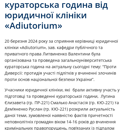
кураторська година від
юридичної клініки
«Adiutorium»
20 березня 2024 року за сприяння керівниці юридичної
клініки «Adiutorium», зав. кафедри публічного та
приватного права Литвиненко Валентини була
організована та проведена загальноуніверситетська
кураторська година на актуальну сьогодні тему: “Проти
Диверсії: протидія участі підлітків у вчиненні злочинів
проти основ національної безпеки України”.
Учасники юридичної клініки, які брали активну участь у
підготовці та проведенні кураторської години, Лугина
Єлизавета (гр. ПР-221) Смалько Анастасія (гр. КЮ-221) та
Дем’яненко Руслан (гр. КЮ-221) розкрили актуальність
даної теми, зумовленої наявністю фактів причетності
неповнолітніх громадян віком 14-16 років до вчинення
кримінальних правопорушень, пов’язаних із підпалом