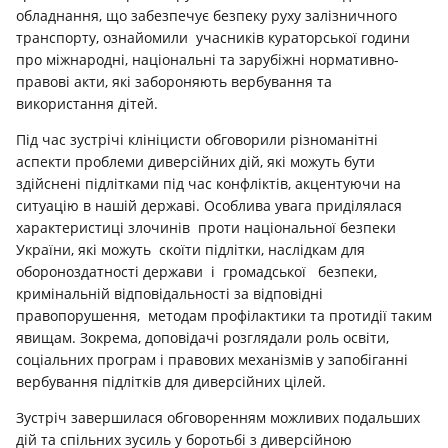
обладнання, що забезпечує безпеку руху залізничного
транспорту, ознайомили учасників кураторської години
про міжнародні, національні та зарубіжні нормативно-
правові акти, які забороняють вербування та
використання дітей.
Під час зустрічі клініцисти обговорили різноманітні
аспекти проблеми диверсійних дій, які можуть бути
здійснені підлітками під час конфліктів, акцентуючи на
ситуацію в нашій державі. Особлива увага приділялася
характеристиці злочинів проти національної безпеки
України, які можуть скоїти підлітки, наслідкам для
обороноздатності держави і громадської безпеки,
кримінальній відповідальності за відповідні
правопорушення, методам профілактики та протидії таким
явищам. Зокрема, доповідачі розглядали роль освіти,
соціальних програм і правових механізмів у запобіганні
вербування підлітків для диверсійних цілей.
Зустріч завершилася обговоренням можливих подальших
дій та спільних зусиль у боротьбі з диверсійною