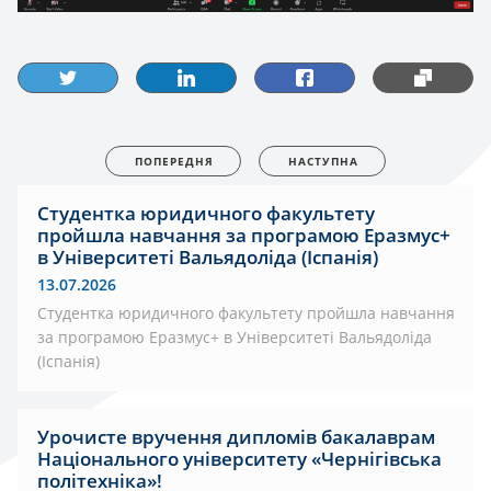
ПОПЕРЕДНЯ
НАСТУПНА
Студентка юридичного факультету
пройшла навчання за програмою Еразмус+
в Університеті Вальядоліда (Іспанія)
13.07.2026
Студентка юридичного факультету пройшла навчання
за програмою Еразмус+ в Університеті Вальядоліда
(Іспанія)
Урочисте вручення дипломів бакалаврам
Національного університету «Чернігівська
політехніка»!