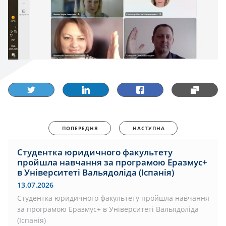
ПОПЕРЕДНЯ
НАСТУПНА
Студентка юридичного факультету
пройшла навчання за програмою Еразмус+
в Університеті Вальядоліда (Іспанія)
13.07.2026
Студентка юридичного факультету пройшла навчання
за програмою Еразмус+ в Університеті Вальядоліда
(Іспанія)