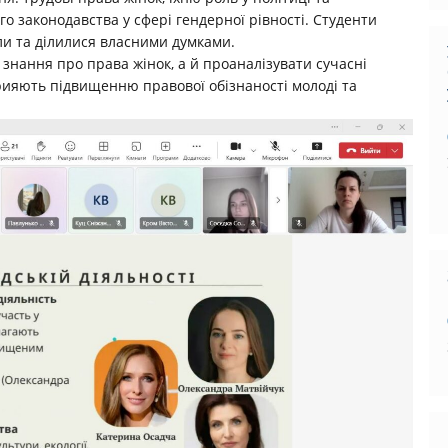
го законодавства у сфері гендерної рівності. Студенти
ли та ділилися власними думками.
знання про права жінок, а й проаналізувати сучасні
прияють підвищенню правової обізнаності молоді та