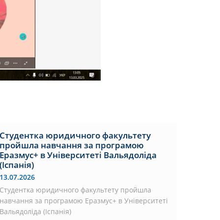
Студентка юридичного факультету
пройшла навчання за програмою
Еразмус+ в Університеті Вальядоліда
(Іспанія)
13.07.2026
Студентка юридичного факультету пройшла
навчання за програмою Еразмус+ в Університеті
Вальядоліда (Іспанія)