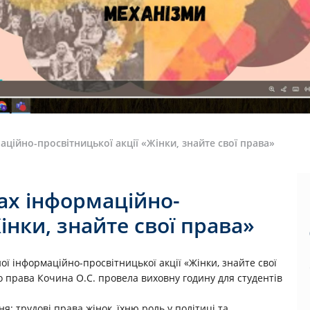
ційно-просвітницької акції «Жінки, знайте свої права»
ах інформаційно-
інки, знайте свої права»
ої інформаційно-просвітницької акції «Жінки, знайте свої
 права Кочина О.С. провела виховну годину для студентів
: трудові права жінок, їхню роль у політиці та