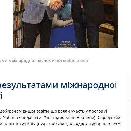
ами міжнародної академічної мобільності
результатами міжнародної
і
добувачам вищої освіти, що взяли участь у програмі
на-Урбана Сандала (м. Фінстадйорлеп, Норвегія). Серед яких
мінальна юстиція (Суд. Прокуратура. Адвокатура)” першого