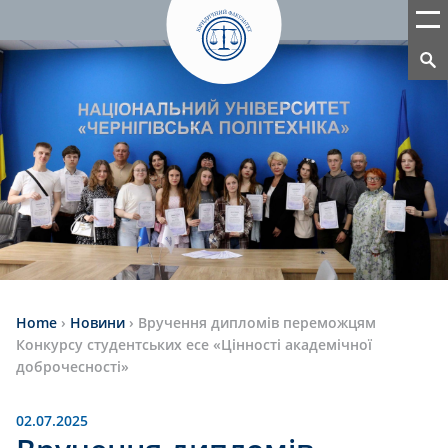
Home
›
Новини
›
Вручення дипломів переможцям
Конкурсу студентських есе «Цінності академічної
доброчесності»
02.07.2025