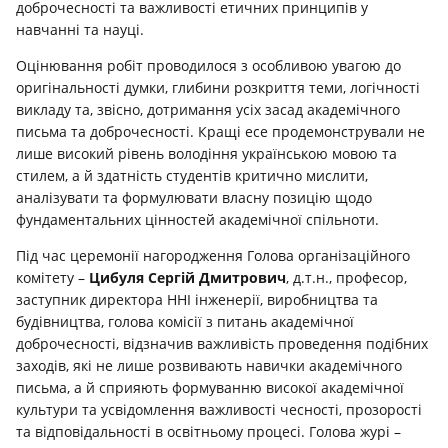
доброчесності та важливості етичних принципів у
навчанні та науці.
Оцінювання робіт проводилося з особливою увагою до
оригінальності думки, глибини розкриття теми, логічності
викладу та, звісно, дотримання усіх засад академічного
письма та доброчесності. Кращі есе продемонстрували не
лише високий рівень володіння українською мовою та
стилем, а й здатність студентів критично мислити,
аналізувати та формулювати власну позицію щодо
фундаментальних цінностей академічної спільноти.
Під час церемонії нагородження Голова організаційного
комітету –
Цибуля Сергій Дмитрович
, д.т.н., професор,
заступник директора ННІ інженерії, виробництва та
будівництва, голова комісії з питань академічної
доброчесності, відзначив важливість проведення подібних
заходів, які не лише розвивають навички академічного
письма, а й сприяють формуванню високої академічної
культури та усвідомлення важливості чесності, прозорості
та відповідальності в освітньому процесі. Голова журі –