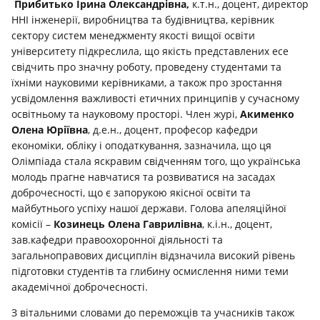
Прибитько Ірина Олександрівна,
к.т.н., доцент, директор
ННІ інженерії, виробництва та будівництва, керівник
сектору систем менеджменту якості вищої освіти
університету підкреслила, що якість представлених есе
свідчить про значну роботу, проведену студентами та
їхніми науковими керівниками, а також про зростання
усвідомлення важливості етичних принципів у сучасному
освітньому та науковому просторі. Член журі,
Акименко
Олена Юріївна
, д.е.н., доцент, професор кафедри
економіки, обліку і оподаткування, зазначила, що ця
Олімпіада стала яскравим свідченням того, що українська
молодь прагне навчатися та розвиватися на засадах
доброчесності, що є запорукою якісної освіти та
майбутнього успіху нашої держави. Голова апеляційної
комісії –
Козинець Олена Гаврилівна
, к.і.н., доцент,
зав.кафедри правоохоронної діяльності та
загальноправових дисциплін відзначила високий рівень
підготовки студентів та глибину осмислення ними теми
академічної доброчесності.
З вітальними словами до переможців та учасників також