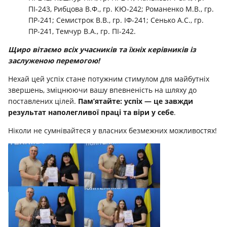
ПІ-243, Рибцова В.Ф., гр. КЮ-242; Романенко М.В., гр.
ПР-241; Семистрок В.В., гр. ІФ-241; Сенько А.С., гр.
ПР-241, Темчур В.А., гр. ПІ-242.
Щиро вітаємо всіх учасників та їхніх керівників із
заслуженою перемогою!
Нехай цей успіх стане потужним стимулом для майбутніх
звершень, зміцнюючи вашу впевненість на шляху до
поставлених цілей.
Пам’ятайте: успіх — це завжди
результат наполегливої праці та віри у себе
.
Ніколи не сумнівайтеся у власних безмежних можливостях!