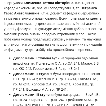
звернулися
Клименко Тетяна Вікторівна,
к.е.н., доцент
кафедри економіки, обліку і оподаткування, та
Петренко
Тарас Анатолійович
, к.т.н., доцент кафедри кібербезпеки
та математичного моделювання. Вони привітали студентів
із досягненнями, підкресливши важливість їхньої активної
участі у формуванні культури академічної доброчесності та
високий рівень знань, продемонстрований у есе. Також
побажали молоді подальших успіхів у навчанні та науковій
діяльності, наголосивши на значущості етичних принципів
як фундаменту для майбутніх професійних звершень.
Дипломами I ступеня
були нагороджені здобувачі
вищої освіти: Полегешко О.А., гр.ОА-241; Малюк В.В.,
гр. КЮ-242; Герасименко В.Р., гр. КБ-241.
Дипломами II ступеня
були нагороджені: Павленко
В.О., гр. ПІ-242; Ісаєнко Р.В., гр. ОА-241; Голота Є.М.,
гр. АТ-241; Колосов О.А. гр. ЕМ-241; Кром В.В., гр.
ПР-241; Волошко М.А., гр. ПР-241.
Дипломами III ступеня
були нагороджені: Бруй І.В.,
гр. ПІ-241; Гарах О.В.; гр.АГ-242, Гребінник М.М., гр.
ПІ-242; Кашпур Н.Г., гр. ПІ-241; Панькевич С.А., гр.