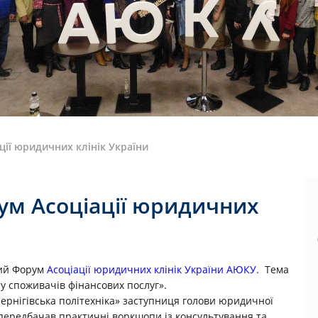
ції юридичних клінік України
ум Асоціації юридичних
ний Форум
Асоціації юридичних клінік України АЮКУ
. Тема
у споживачів фінансових послуг».
ернігівська політехніка» заступниця голови юридичної
 передбачав практичні воркшопи із консультування та