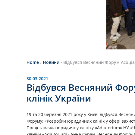
Home
›
Новини
›
Відбувся Весняний Форум Асоціа
30.03.2021
Відбувся Весняний Фор
клінік України
19 та 20 березня 2021 року у Києві відбувся Весня
Форуму: «Розробки юридичних клінік у сфері захист
Представляла юридичну клініку «Adiutorium» НУ «Ч
клініки «Adiutorium» Анна Сурай. Весняний Форум