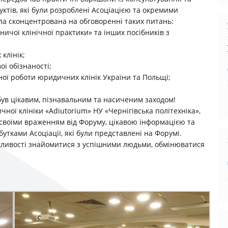
ктів, які були розроблені Асоціацією та окремими
ла сконцентрована на обговоренні таких питань:
ичої клінічної практики» та інших посібників з
клінік;
ої обізнаності;
ної роботи юридичних клінік України та Польщі;
був цікавим, пізнавальним та насиченим заходом!
ної клініки «Adiutоrium» НУ «Чернігівська політехніка»,
я своїми враженням від Форуму, цікавою інформацією та
тками Асоціації, які були представлені на Форумі.
ожливості знайомитися з успішними людьми, обмінюватися