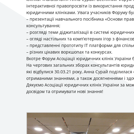
інтерактивної правопросвіти із використання проду
юридичними клініками. Увага учасників Форуму бу
– презентації навчального посібника «Основи правн
консультування;
– розгляді теми діджиталізації в системі юридичних 
– огляді настільних та комп’ютерних ігор з фінансов
– представленні прототипу ІТ платформи для спіль
– різних цікавих воркшопах та конкурсах.
Вкотре Форум Асоціації юридичних клінік України 
На чергових загальних зборах консультантів юридич
які відбулися 30.03.21 року, Анна Сурай поділилас
отриманими знаннями, а також досягненнями і здобу
Дякуємо Асоціації юридичних клінік України за м
досвідом та отримувати нові знання!