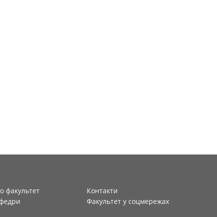
о факультет
Контакти
федри
Факультет у соцмережах