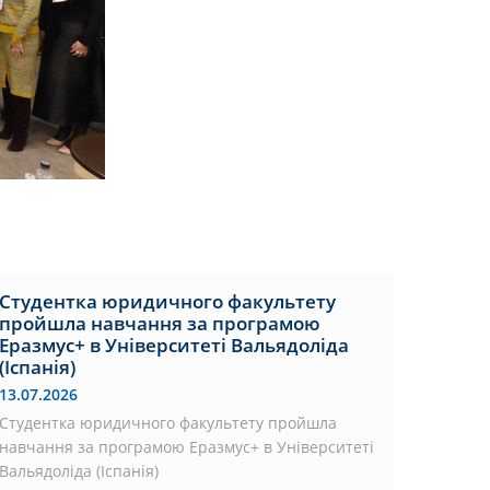
Студентка юридичного факультету
пройшла навчання за програмою
Еразмус+ в Університеті Вальядоліда
(Іспанія)
13.07.2026
Студентка юридичного факультету пройшла
навчання за програмою Еразмус+ в Університеті
Вальядоліда (Іспанія)