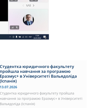
Студентка юридичного факультету
пройшла навчання за програмою
Еразмус+ в Університеті Вальядоліда
(Іспанія)
13.07.2026
Студентка юридичного факультету пройшла
навчання за програмою Еразмус+ в Університеті
Вальядоліда (Іспанія)