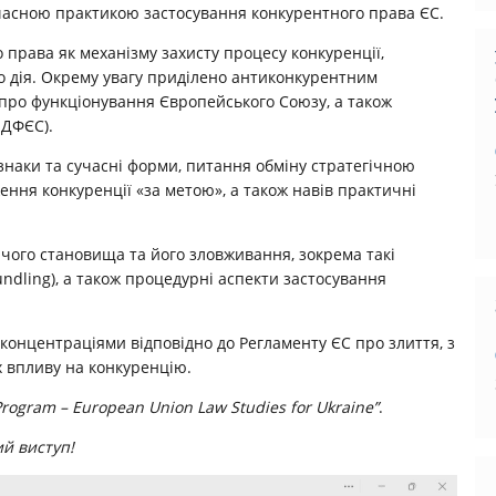
часною практикою застосування конкурентного права ЄС.
о права як механізму захисту процесу конкуренції,
го дія. Окрему увагу приділено антиконкурентним
у про функціонування Європейського Союзу, а також
 ДФЄС).
 ознаки та сучасні форми, питання обміну стратегічною
ння конкуренції «за метою», а також навів практичні
чого становища та його зловживання, зокрема такі
bundling), а також процедурні аспекти застосування
концентраціями відповідно до Регламенту ЄС про злиття, з
їх впливу на конкуренцію.
Program – European Union Law Studies for Ukraine”
.
й виступ!