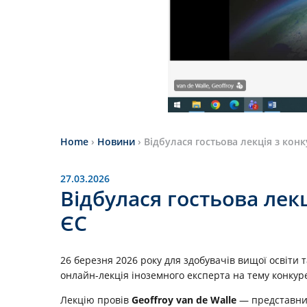
Home
›
Новини
›
Відбулася гостьова лекція з кон
27.03.2026
Відбулася гостьова лек
ЄС
26 березня 2026 року для здобувачів вищої освіти 
онлайн-лекція іноземного експерта на тему конкур
Лекцію провів
Geoffroy van de Walle
— представни