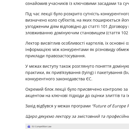
ознайомив учасників із ключовими засадами та су
Під час лекції було розкрито сутність конкурентног
визначено коло суб’єктів, на яких поширюється йо
узгодженим діям відповідно до статті 101 Договор
зловживанню домінуючим становищем (стаття 102
Лектор висвітлив особливості картелів, їх основні
інформацією між конкурентами як різновиду обмеже
приклади правозастосування.
У межах виступу також розглянуто поняття доміную
практики, як прив’язування (tying) і пакетування (
конкурентного законодавства ЄС.
Окремий блок лекції було присвячено контролю за 
акцентом на ключові підходи до оцінки злиттів та 
Захід відбувся у межах програми
“Future of Europe 
Щиро дякуємо лектору за змістовний та професійни