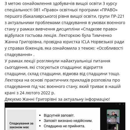
З метою ознайомлення здобувачів вищої освіти 3 курсу
спеціальності 081 «Право» освітньої програми «ПРАВО»
першого (бакалаврського) рівня вищої освіти, групи ПР-221
з актуальними проблемами спадкування в умовах воєнного
стану у рамках вивчення дисципліни «Спадкове право»
відбулася гостьова лекція. Лекторкою була Тимченко
Жанна Григорівна, провідна юристка ICLA Норвезької ради
у справах біженців, яка ознайомила з темою: «Особливості
спадкування» .
У рамках лекції розглянули найактуальніші питання
сьогодення, які стосуються спадщини: відкриття
спадщини, склад спадщини, відмова від спадщини тощо.
Лекторка на основі практичних прикладів розповіла про
спадкування під час воєнного стану, який триває в нашій
крані з 24 лютого 2022 р.
Дякуємо Жанні Григорівні за актуальну інформацію!