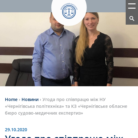
Home
›
Новини
›
Угода про співпрацю між НУ
«Чернігівська політехніка» та КЗ «Чернігівське обласне
бюро судово-медичних експертиз»
29.10.2020