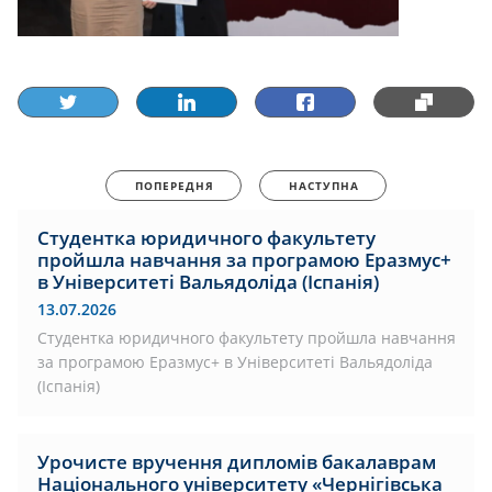
ПОПЕРЕДНЯ
НАСТУПНА
Студентка юридичного факультету
пройшла навчання за програмою Еразмус+
в Університеті Вальядоліда (Іспанія)
13.07.2026
Студентка юридичного факультету пройшла навчання
за програмою Еразмус+ в Університеті Вальядоліда
(Іспанія)
Урочисте вручення дипломів бакалаврам
Національного університету «Чернігівська