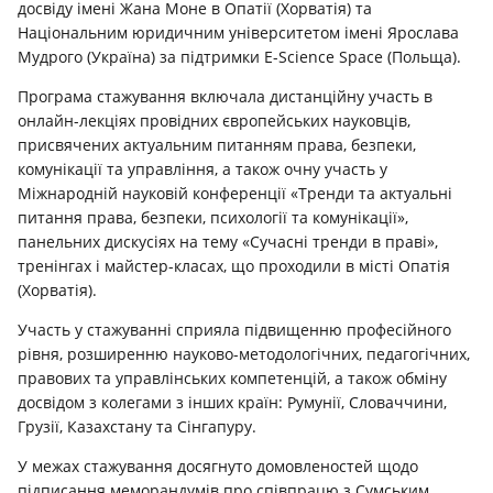
досвіду імені Жана Моне в Опатії (Хорватія) та
Національним юридичним університетом імені Ярослава
Мудрого (Україна) за підтримки E-Science Space (Польща).
Програма стажування включала дистанційну участь в
онлайн-лекціях провідних європейських науковців,
присвячених актуальним питанням права, безпеки,
комунікації та управління, а також очну участь у
Міжнародній науковій конференції «Тренди та актуальні
питання права, безпеки, психології та комунікації»,
панельних дискусіях на тему «Сучасні тренди в праві»,
тренінгах і майстер-класах, що проходили в місті Опатія
(Хорватія).
Участь у стажуванні сприяла підвищенню професійного
рівня, розширенню науково-методологічних, педагогічних,
правових та управлінських компетенцій, а також обміну
досвідом з колегами з інших країн: Румунії, Словаччини,
Грузії, Казахстану та Сінгапуру.
У межах стажування досягнуто домовленостей щодо
підписання меморандумів про співпрацю з Сумським