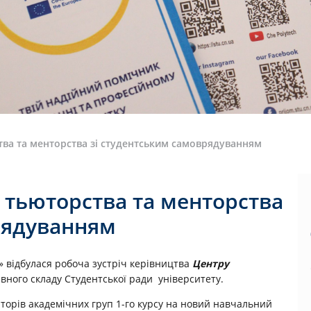
ства та менторства зі студентським самоврядуванням
і тьюторства та менторства
рядуванням
» відбулася робоча зустріч керівництва
Центру
вного складу Студентської ради університету.
юторів академічних груп 1-го курсу на новий навчальний