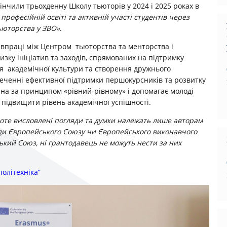
акінчили трьохденну Школу тьюторів у 2024 і 2025 роках в
офесійній освіті та активній участі студентів через
ьюторства у ЗВО»
.
впраці між Центром тьюторства та менторства і
зку ініціатив та заходів, спрямованих на підтримку
я академічної культури та створення дружнього
печенні ефективної підтримки першокурсників та розвитку
на за принципом «рівний-рівному» і допомагає молоді
 підвищити рівень академічної успішності.
оте висловлені погляди та думки належать лише авторам
яди Європейського Союзу чи Європейського виконавчого
ський Союз, ні грантодавець не можуть нести за них
олітехніка”