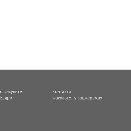
о факультет
Контакти
федри
Факультет у соцмережах