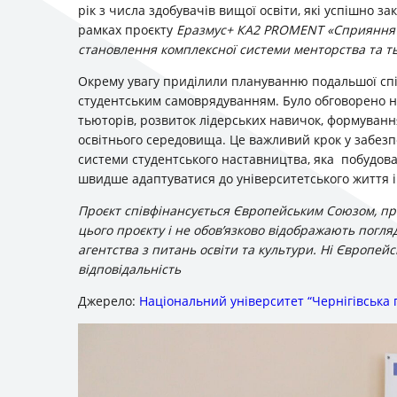
рік з числа здобувачів вищої освіти, які успішно з
рамках проєкту
Еразмус+ КА2 PROMENT «Сприяння пр
становлення комплексної системи менторства та т
Окрему увагу приділили плануванню подальшої спі
студентським самоврядуванням. Було обговорено ни
тьюторів, розвиток лідерських навичок, формуванн
освітнього середовища. Це важливий крок у забез
системи студентського наставництва, яка побудова
швидше адаптуватися до університетського життя і
Проєкт співфінансується Європейським Союзом, пр
цього проєкту і не обов’язково відображають погл
агентства з питань освіти та культури. Ні Європей
відповідальність
Джерело:
Національний університет “Чернігівська п