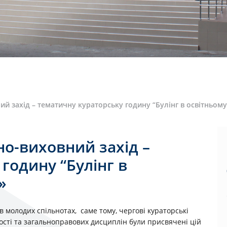
й захід – тематичну кураторську годину “Булінг в освітньом
но-виховний захід –
годину “Булінг в
»
молодих спільнотах, саме тому, чергові кураторські
сті та загальноправових дисциплін були присвячені цій