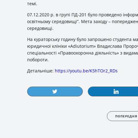
темі.
07.12.2020 р. в групі ПД-201 було проведено інфор
освітньому середовищі”. Мета заходу – попередженн
середовищі.
На кураторську годину було запрошено студента м
юридичної клініки «Adiutorium» Владислава Пророч
спеціальності «Правоохоронна діяльність» з видам
побороти.
Детальніше:
https://youtu.be/K5hTOr2_RDs
ПОПЕРЕДНЯ