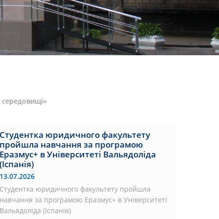
у середовищі»
Студентка юридичного факультету
пройшла навчання за програмою
Еразмус+ в Університеті Вальядоліда
(Іспанія)
13.07.2026
Студентка юридичного факультету пройшла
навчання за програмою Еразмус+ в Університеті
Вальядоліда (Іспанія)