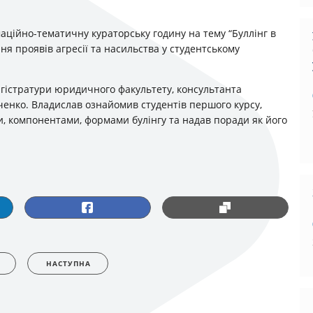
маційно-тематичну кураторську годину на тему “Буллінг в
я проявів агресії та насильства у студентському
агістратури юридичного факультету, консультанта
енко. Владислав ознайомив студентів першого курсу,
и, компонентами, формами булінгу та надав поради як його
НАСТУПНА