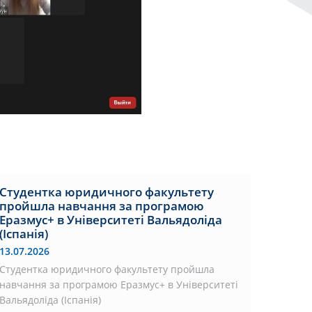
Студентка юридичного факультету
пройшла навчання за програмою
Еразмус+ в Університеті Вальядоліда
(Іспанія)
13.07.2026
Студентка юридичного факультету пройшла
навчання за програмою Еразмус+ в Університеті
Вальядоліда (Іспанія)