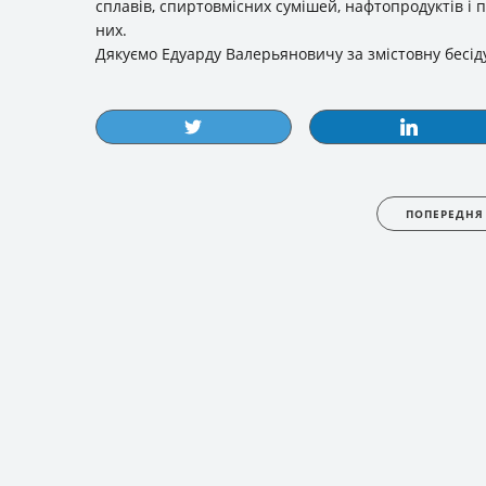
сплавів, спиртовмісних сумішей, нафтопродуктів і п
них.
Дякуємо Едуарду Валерьяновичу за змістовну бесід
ПОПЕРЕДНЯ