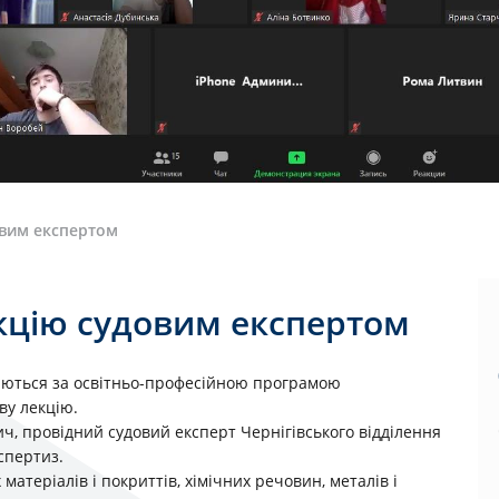
овим експертом
кцiю судовим експертом
вчаються за освiтньо-професiйною програмою
ву лекцію.
, провідний судовий експерт Чернігівського відділення
спертиз.
атеріалів і покриттів, хімічних речовин, металів і