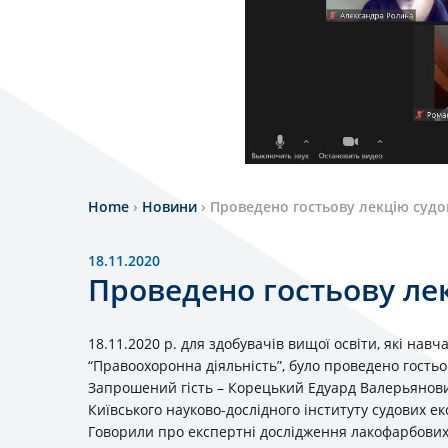
Home
›
Новини
›
Проведено гостьову лекцiю суд
18.11.2020
Проведено гостьову ле
18.11.2020 р. для здобувачiв вищої освiти, якi на
“Правоохоронна діяльність”, було проведено гостьо
Запрошений гість – Корецький Едуард Валерьянович
Київського науково-дослідного інституту судових ек
Говорили про експертні дослідження лакофарбових м