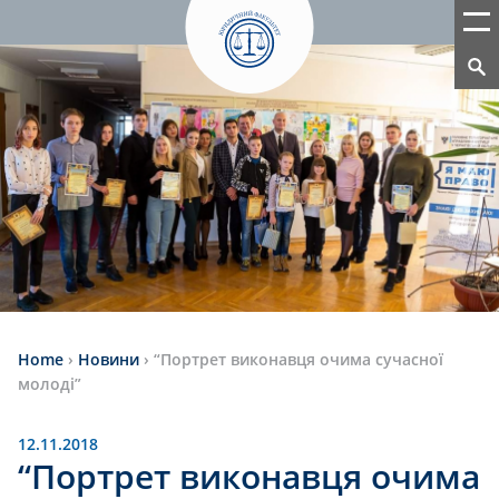
Home
›
Новини
›
“Портрет виконавця очима сучасної
молоді”
12.11.2018
“Портрет виконавця очима