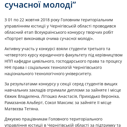
сучасної молоді”
З 01 по 22 жовтня 2018 року Головним територіальним
управлінням юстиції у Чернігівській області проводився
обласний етап Всеукраїнського конкурсу творчих робіт
«Портрет виконавця очима сучасної молоді».
Активну участь у конкурсі взяли студенти третього та
четвертого курсу юридичного факультету під керівництвом
НПП кафедри цивільного, господарського права та процесу
ННІ права і соціальних технологій Чернігівського
національного технологічного університету.
За результатами конкурсу у секції серед студентів вищих
навчальних закладів отримали дипломи за зайняте І місце
Євжик Владилена, Літошко Анастасія, Приходько Вероніка,
Рамазанов Альберт, Сокол Максим; за зайняте ІІ місце
Матвєєва Тетяна.
Дякуємо працівникам Головного територіального
управління юстиції в Чернігівській області за підтримку та