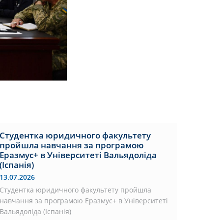
Студентка юридичного факультету
пройшла навчання за програмою
Еразмус+ в Університеті Вальядоліда
(Іспанія)
13.07.2026
Студентка юридичного факультету пройшла
навчання за програмою Еразмус+ в Університеті
Вальядоліда (Іспанія)