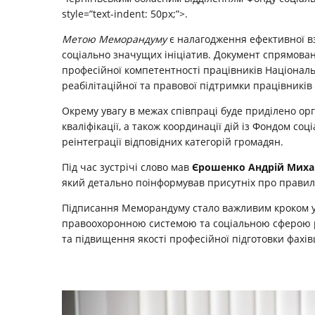
style=”text-indent: 50px;”>.
Метою Меморандуму
є налагодження ефективної вза
соціально значущих ініціатив. Документ спрямова
професійної компетентності працівників Національн
реабілітаційної та правової підтримки працівників 
Окрему увагу в межах співпраці буде приділено ор
кваліфікації, а також координації дій із Фондом соц
реінтеграції відповідних категорій громадян.
Під час зустрічі слово мав
Єрошенко Андрій Мих
який детально поінформував присутніх про правила 
Підписання Меморандуму стало важливим кроком у 
правоохоронною системою та соціальною сферою р
та підвищення якості професійної підготовки фахів