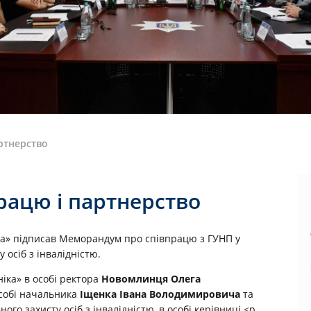
ртнерство
ацю і партнерство
іка» підписав Меморандум про співпрацю з ГУНП у
 осіб з інвалідністю.
ніка» в особі ректора
Новомлинця Олега
 особі начальника
Іщенка Івана Володимировича
та
го захисту осіб з інвалідністю, в особі керівниці <p