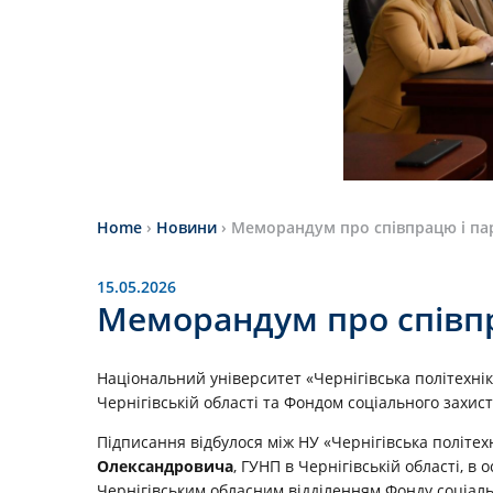
Home
›
Новини
›
Меморандум про співпрацю і па
15.05.2026
Меморандум про співпр
Національний університет «Чернігівська політехн
Чернігівській області та Фондом соціального захисту
Підписання відбулося між НУ «Чернігівська політех
Олександровича
, ГУНП в Чернігівській області, в
Чернігівським обласним відділенням Фонду соціально