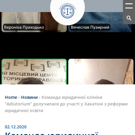
Home
›
Новини
›
Команда юридичної клініки
“Adiutorium” долучилася до участі у Хакатоні з реформи
юридичної освіти
02.12.2020