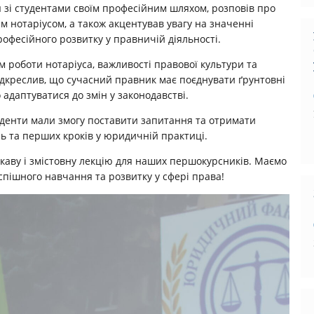
 зі студентами своїм професійним шляхом, розповів про
м нотаріусом, а також акцентував увагу на значенні
рофесійного розвитку у правничій діяльності.
 роботи нотаріуса, важливості правової культури та
підкреслив, що сучасний правник має поєднувати ґрунтовні
 адаптуватися до змін у законодавстві.
студенти мали змогу поставити запитання та отримати
ь та перших кроків у юридичній практиці.
аву і змістовну лекцію для наших першокурсників. Маємо
спішного навчання та розвитку у сфері права!