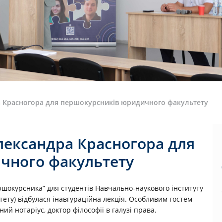
а Красногора для першокурсників юридичного факультету
Олександра Красногора для
чного факультету
шокурсника” для студентів Навчально-наукового інституту
ету) відбулася інавгураційна лекція. Особливим гостем
й нотаріус, доктор філософії в галузі права.