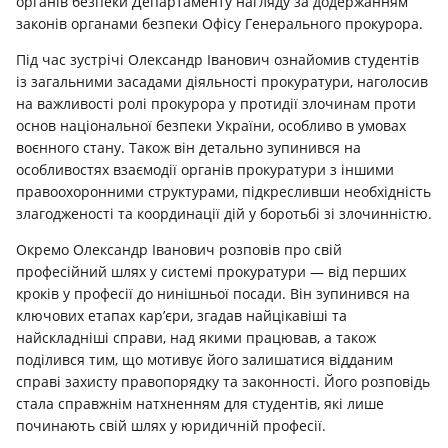
органів безпеки Департаменту нагляду за додержанням
законів органами безпеки Офісу Генерального прокурора.
Під час зустрічі Олександр Іванович ознайомив студентів
із загальними засадами діяльності прокуратури, наголосив
на важливості ролі прокурора у протидії злочинам проти
основ національної безпеки України, особливо в умовах
воєнного стану. Також він детально зупинився на
особливостях взаємодії органів прокуратури з іншими
правоохоронними структурами, підкресливши необхідність
злагодженості та координації дій у боротьбі зі злочинністю.
Окремо Олександр Іванович розповів про свій
професійний шлях у системі прокуратури — від перших
кроків у професії до нинішньої посади. Він зупинився на
ключових етапах кар’єри, згадав найцікавіші та
найскладніші справи, над якими працював, а також
поділився тим, що мотивує його залишатися відданим
справі захисту правопорядку та законності. Його розповідь
стала справжнім натхненням для студентів, які лише
починають свій шлях у юридичній професії.