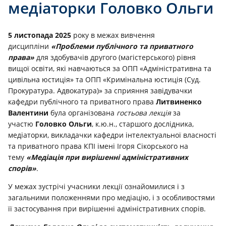
медіаторки Головко Ольги
5 листопада 2025
року в межах вивчення
дисципліни
«Проблеми публічного та приватного
права»
для здобувачів другого (магістерського) рівня
вищої освіти, які навчаються за ОПП «Адміністративна та
цивільна юстиція» та ОПП «Кримінальна юстиція (Суд.
Прокуратура. Адвокатура)» за сприяння завідувачки
кафедри публічного та приватного права
Литвиненко
Валентини
була організована
гостьова лекція
за
участю
Головко Ольги
, к.ю.н., старшого дослідника,
медіаторки, викладачки кафедри інтелектуальної власності
та приватного права КПІ імені Ігоря Сікорського на
тему
«Медіація при вирішенні адміністративних
спорів»
.
У межах зустрічі учасники лекції ознайомилися і з
загальними положеннями про медіацію, і з особливостями
її застосування при вирішенні адміністративних спорів.