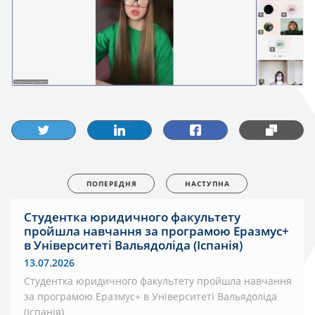
ПОПЕРЕДНЯ
НАСТУПНА
Студентка юридичного факультету
пройшла навчання за програмою Еразмус+
в Університеті Вальядоліда (Іспанія)
13.07.2026
Студентка юридичного факультету пройшла навчання
за програмою Еразмус+ в Університеті Вальядоліда
(Іспанія)