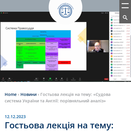
Home
›
Новини
›
Гостьова лекція на тему: «Судова
система України та Англії: порівняльний аналіз»
12.12.2023
Гостьова лекція на тему: