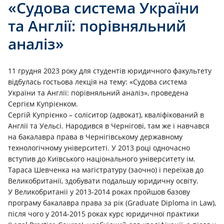
«Судова система України
та Англії: порівняльний
аналіз»
11 грудня 2023 року для студентів юридичного факультету
відбулась гостьова лекція на тему: «Судова система
України та Англії: порівняльний аналіз», проведена
Сергієм Купрієнком.
Сергій Купрієнко – соліситор (адвокат), кваліфікований в
Англії та Уельсі. Народився в Чернігові, там же і навчався
на бакалавра права в Чернігівському державному
технологічному університеті. У 2013 році одночасно
вступив до Київського національного університету ім.
Тараса Шевченка на магістратуру (заочно) і переїхав до
Великобританії, здобувати подальшу юридичну освіту.
У Великобританії у 2013-2014 роках пройшов базову
програму бакалавра права за рік (Graduate Diploma in Law),
після чого у 2014-2015 роках курс юридичної практики