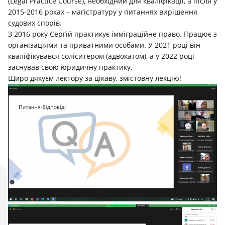
(Legal Practice Course), необхідний для кваліфікації, а після у
2015-2016 роках – магістратуру у питаннях вирішення
судових спорів.
З 2016 року Сергій практикує імміграційне право. Працює з
організаціями та приватними особами. У 2021 році він
кваліфікувався соліситером (адвокатом), а у 2022 році
заснував свою юридичну практику.
Щиро дякуєм лектору за цікаву, змістовну лекцію!