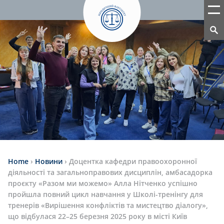
Home
›
Новини
›
Доцентка кафедри правоохоронної
діяльності та загальноправових дисциплін, амбасадорка
проєкту «Разом ми можемо» Алла Нітченко успішно
пройшла повний цикл навчання у Школі-тренінгу для
тренерів «Вирішення конфліктів та мистецтво діалогу»,
що відбулася 22–25 березня 2025 року в місті Київ