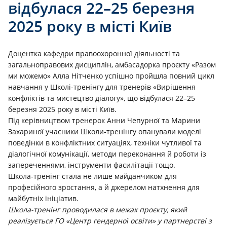
відбулася 22–25 березня
2025 року в місті Київ
Доцентка кафедри правоохоронної діяльності та
загальноправових дисциплін, амбасадорка проєкту «Разом
ми можемо» Алла Нітченко успішно пройшла повний цикл
навчання у Школі-тренінгу для тренерів «Вирішення
конфліктів та мистецтво діалогу», що відбулася 22–25
березня 2025 року в місті Київ.
Під керівництвом тренерок Анни Чепурної та Марини
Захариної учасники Школи-тренінгу опанували моделі
поведінки в конфліктних ситуаціях, техніки чутливої та
діалогічної комунікації, методи переконання й роботи із
запереченнями, інструменти фасилітації тощо.
Школа-тренінг стала не лише майданчиком для
професійного зростання, а й джерелом натхнення для
майбутніх ініціатив.
Школа-тренінг проводилася в межах проєкту, який
реалізується ГО «Центр гендерної освіти» у партнерстві з