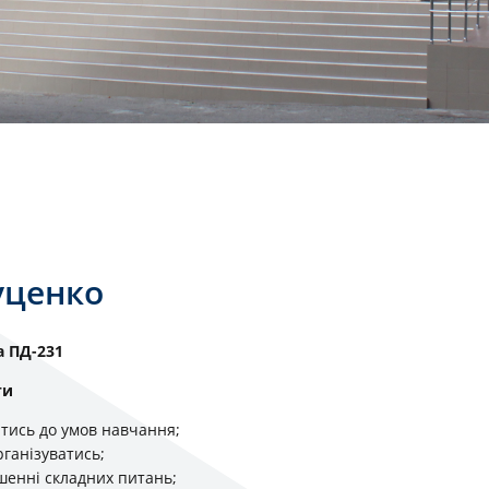
уценко
а ПД-231
ти
тись до умов навчання;
ганізуватись;
шенні складних питань;