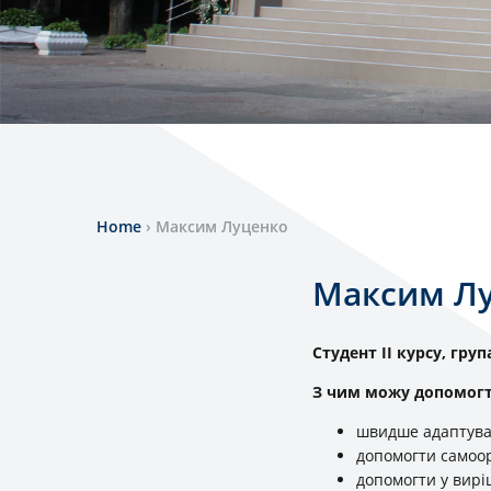
Home
›
Максим Луценко
Максим Л
Студент ІІ курсу, груп
З чим можу допомог
швидше адаптува
допомогти самоор
допомогти у вирі