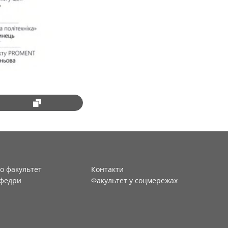
о факультет
Контакти
федри
Факультет у соцмережах