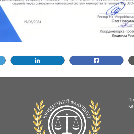
Пр
Ка