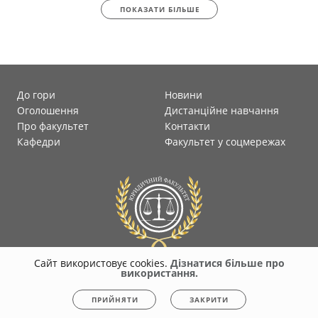
ПОКАЗАТИ БІЛЬШЕ
До гори
Новини
Оголошення
Дистанційне навчання
Про факультет
Контакти
Кафедри
Факультет у соцмережах
Сайт використовує cookies.
Дізнатися більше про
використання.
© 2026
faculty-law-polytec.stu.cn.ua
Всі права захищені. Несанкціоноване
ПРИЙНЯТИ
ЗАКРИТИ
копіювання заборонено.
Політика конфіденційності
|
Cookies