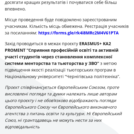
досягати кращих результатів і почуватися себе більш
впевнено.
Місце проведення буде повідомлено зареєстрованим
учасникам. Кількість місць обмежена. Реєстрація учасників
за посиланням:
https://forms.gle/rk4i8MRc2M4V61PTA
Захід проводиться в межах проєкту
ERASMUS+ KA2
PROMENT “Сприяння професійній освіті та активній
участі студентів через становлення комплексної
системи менторства та тьюторства у ЗВО”
з метою
підвищення якості реалізації тьюторських програм в
Національному університеті “Чернігівська політехніка”.
Проєкт співфінансується Європейським Союзом, проте
висловлені погляди та думки належать лише авторам
цього проєкту і не обов’язково відображають погляди
Європейського Союзу чи Європейського виконавчого
агентства з питань освіти та культури. Ні Європейський
Союз, ні грантодавець не можуть нести за них
відповідальність