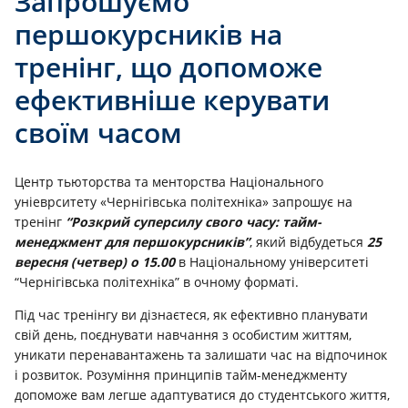
Запрошуємо
першокурсників на
тренінг, що допоможе
ефективніше керувати
своїм часом
Центр тьюторства та менторства Національного
уніеврситету «Чернігівська політехніка» запрошує на
тренінг
“Розкрий суперсилу свого часу: тайм-
менеджмент для першокурсників”
, який відбудеться
25
вересня (четвер) о 15.00
в Національному університеті
“Чернігівська політехніка” в очному форматі.
Під час тренінгу ви дізнаєтеся, як ефективно планувати
свій день, поєднувати навчання з особистим життям,
уникати перенавантажень та залишати час на відпочинок
і розвиток. Розуміння принципів тайм-менеджменту
допоможе вам легше адаптуватися до студентського життя,