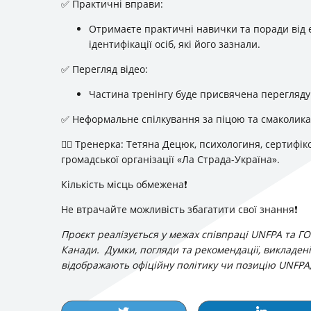
✅ Практичні вправи:
Отримаєте практичні навички та поради від е
ідентифікації осіб, які його зазнали.
✅ Перегляд відео:
Частина тренінгу буде присвячена перегляду
✅ Неформальне спілкування за піцою та смаколик
🧖‍♀️ Тренерка: Тетяна Децюк, психологиня, сертиф
громадської організації «Ла Страда-Україна».
Кількість місць обмежена❗
Не втрачайте можливість збагатити свої знання❗
Проєкт реалізується у межах співпраці UNFPA та ГО
Канади. Думки, погляди та рекомендації, викладені 
відображають офіційну політику чи позицію UNFPA,