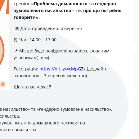
тренінг
«Проблема домашнього та гендерно
зумовленого насильства – те, про що потрібно
говорити».
📆 Дата проведення: 4 вересня
⏰ Час: 14:00 – 17:00
📍 Місце: буде повідомлено зареєстрованим
учасникам(-цям).
Реєстрація:
https://bit.ly/4cMpGZx
(дедлайн
заповнення – 3 вересня включно).
Що на вас чекає❓
є насильство» та «гендерно зумовлене насильство».
сильства.
егулює питання домашнього насильства.
нього насильства.