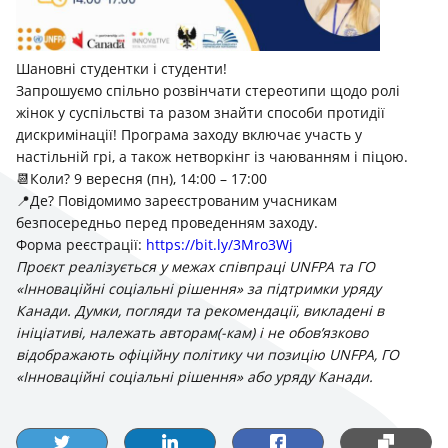
Шановні студентки і студенти!
Запрошуємо спільно розвінчати стереотипи щодо ролі
жінок у суспільстві та разом знайти способи протидії
дискримінації! Програма заходу включає участь у
настільній грі, а також нетворкінг із чаюванням і піцою.
📆Коли? 9 вересня (пн), 14:
00 – 17
:00
📍Де? Повідомимо зареєстрованим учасникам
безпосередньо перед проведенням заходу.
Форма реєстрації:
https://bit.ly/3Mro3Wj
Проєкт реалізується у межах співпраці UNFPA та ГО
«Інноваційні соціальні рішення» за підтримки уряду
Канади. Думки, погляди та рекомендації, викладені в
ініціативі, належать авторам(-кам) і не обов’язково
відображають офіційну політику чи позицію UNFPA, ГО
«Інноваційні соціальні рішення» або уряду Канади.