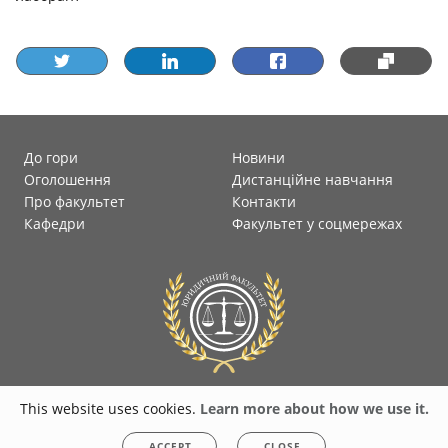
До гори
Новини
Оголошення
Дистанційне навчання
Про факультет
Контакти
Кафедри
Факультет у соцмережах
This website uses cookies.
Learn more about how we use it.
© 2026
faculty-law-polytec.stu.cn.ua
All rights reserved. Any unauthorized
ACCEPT
CLOSE