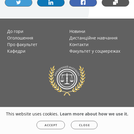
До гори
Новини
Оголошення
Дистанційне навчання
Про факультет
Контакти
Кафедри
Факультет у соцмережах
This website uses cookies.
Learn more about how we use it.
© 2026
faculty-law-polytec.stu.cn.ua
All rights reserved. Any unauthorized
copying is strictly forbidden.
Privacy policy
|
Cookies
ACCEPT
CLOSE